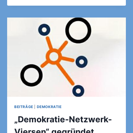
AM
INFOSTAND
ZUR
EUROPAWAHL
BEITRÄGE
|
DEMOKRATIE
„Demokratie-Netzwerk-
Viersen“ gegründet