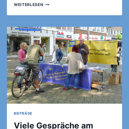
APPELL
WEITERLESEN
AN
ERSTWÄHLER:
NIEWIEDER
IST
JETZT!
BEITRÄGE
Viele Gespräche am