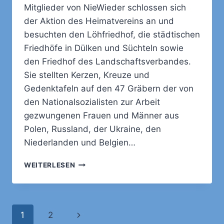
Mitglieder von NieWieder schlossen sich
der Aktion des Heimatvereins an und
besuchten den Löhfriedhof, die städtischen
Friedhöfe in Dülken und Süchteln sowie
den Friedhof des Landschaftsverbandes.
Sie stellten Kerzen, Kreuze und
Gedenktafeln auf den 47 Gräbern der von
den Nationalsozialisten zur Arbeit
gezwungenen Frauen und Männer aus
Polen, Russland, der Ukraine, den
Niederlanden und Belgien…
GEDENKEN
WEITERLESEN
DER
ZWANGSARBEITER
Seitennavigation
Nächste
1
2