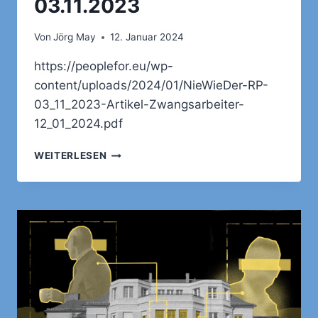
03.11.2023
Von
Jörg May
12. Januar 2024
https://peoplefor.eu/wp-
content/uploads/2024/01/NieWieDer-RP-
03_11_2023-Artikel-Zwangsarbeiter-
12_01_2024.pdf
ARTIKEL
WEITERLESEN
AUS
DER
RHEINISCHEN
POST
VOM
03.11.2023