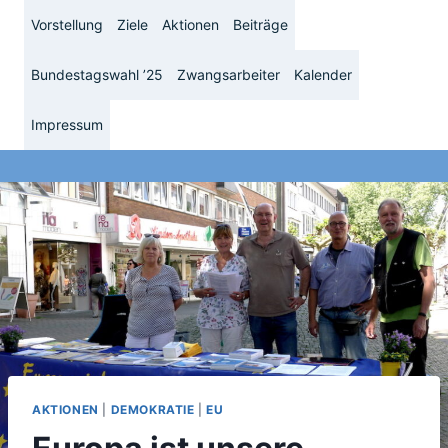
Zum
Vorstellung
Ziele
Aktionen
Beiträge
Inhalt
springen
Bundestagswahl ’25
Zwangsarbeiter
Kalender
Impressum
AKTIONEN
|
DEMOKRATIE
|
EU