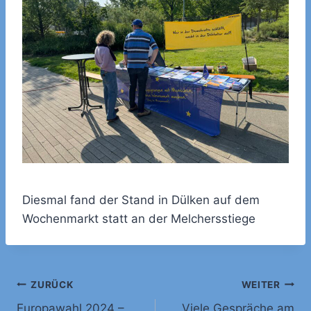
Diesmal fand der Stand in Dülken auf dem
Wochenmarkt statt an der Melchersstiege
Beitrags-
ZURÜCK
WEITER
Europawahl 2024 –
Viele Gespräche am