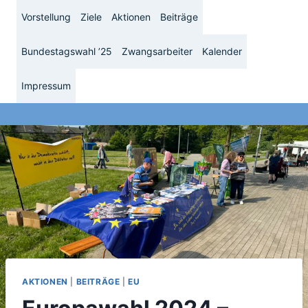
Zum
Vorstellung
Ziele
Aktionen
Beiträge
Inhalt
springen
Bundestagswahl ’25
Zwangsarbeiter
Kalender
Impressum
AKTIONEN
|
BEITRÄGE
|
EU