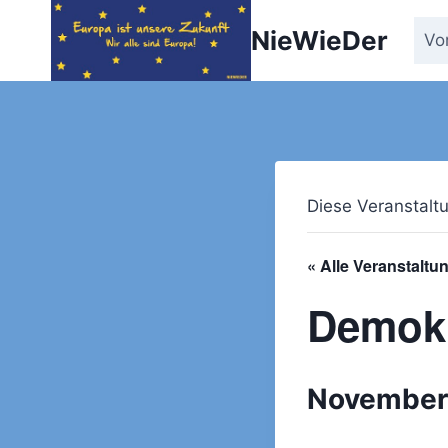
Zum
NieWieDer
Inhalt
Vo
springen
Diese Veranstaltu
« Alle Veranstaltu
Demokr
November